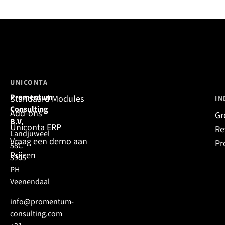
UNICONTA
Promentum
Standaard Modules
IN
Consulting
Add-ons
Gr
B.V.
Uniconta ERP
Re
Landjuweel
Vraag een demo aan
Pr
58C
Prijzen
3905
PH
Veenendaal
info@promentum-
consulting.com