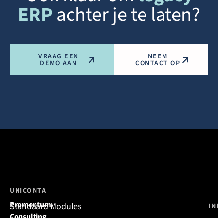
ERP
achter je te laten?
VRAAG EEN
NEEM
DEMO AAN
CONTACT OP
UNICONTA
Promentum
Standaard Modules
IN
Consulting