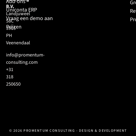
Add-ons
Gr
B.V.
Uniconta ERP
Re
Landjuweel
Vraag een demo aan
Pr
58C
Prijzen
3905
PH
Veenendaal
info@promentum-
consulting.com
+31
318
250650
© 2026 PROMENTUM CONSULTING - DESIGN & DEVELOPMENT