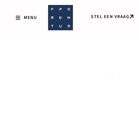
STEL EEN VRAAG
KLANTCASE
Van Microsoft Dynamics
AX2012 naar een
modern en schaalbaar
ERP-landschap