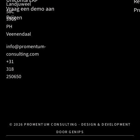
Uniconta ERP
Re
Landjuweel
Vraag een demo aan
Pr
58C
Prijzen
3905
PH
Veenendaal
info@promentum-
consulting.com
+31
318
250650
© 2026 PROMENTUM CONSULTING - DESIGN & DEVELOPMENT
DOOR GENIPS