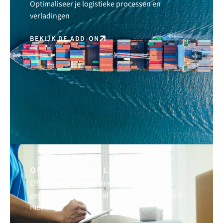
Optimaliseer je logistieke processen en
verladingen
BEKIJK DE ADD-ON
ORDERVERZAMELLIJST (OVL)
Efficiënt orderpicken met automatisch
gegenereerde lijsten (al dan niet geïntegreerd
met WMS)