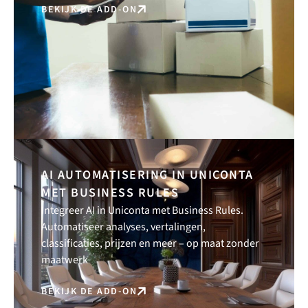
BEKIJK DE ADD-ON
AI AUTOMATISERING IN UNICONTA
MET BUSINESS RULES
Integreer AI in Uniconta met Business Rules.
Automatiseer analyses, vertalingen,
classificaties, prijzen en meer – op maat zonder
maatwerk
BEKIJK DE ADD-ON