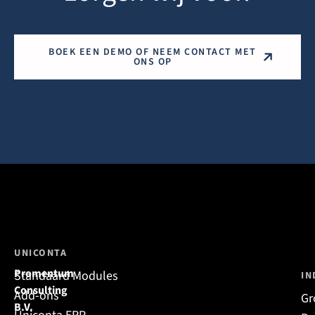
BOEK EEN DEMO OF NEEM CONTACT MET
ONS OP
UNICONTA
Promentum
Standaard Modules
IN
Consulting
Add-ons
Gr
B.V.