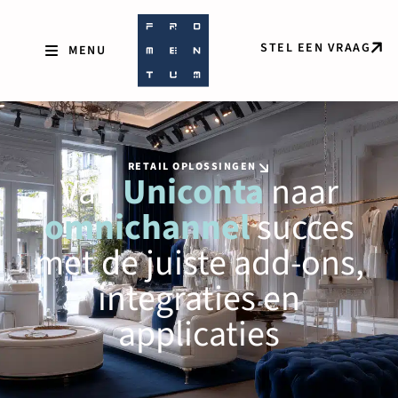
STEL EEN VRAAG
RETAIL OPLOSSINGEN
Van
Uniconta
naar
omnichannel
succes
met de juiste add-ons,
integraties en
applicaties