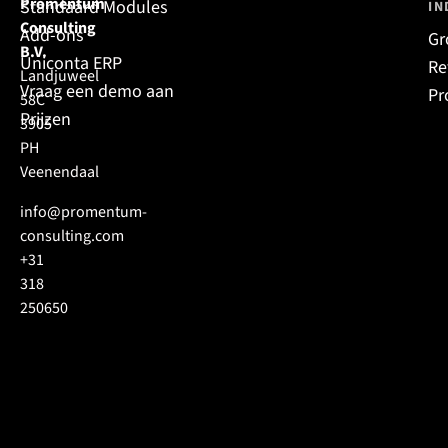
Promentum
Standaard Modules
IN
Consulting
Add-ons
Gr
B.V.
Uniconta ERP
Re
Landjuweel
Vraag een demo aan
Pr
58C
Prijzen
3905
PH
Veenendaal
info@promentum-
consulting.com
+31
318
250650