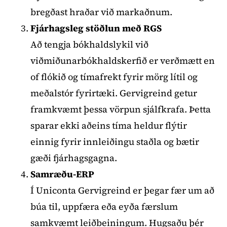
bregðast hraðar við markaðnum.
Fjárhagsleg stöðlun með RGS
Að tengja bókhaldslykil við
viðmiðunarbókhaldskerfið er verðmætt en
of flókið og tímafrekt fyrir mörg lítil og
meðalstór fyrirtæki. Gervigreind getur
framkvæmt þessa vörpun sjálfkrafa. Þetta
sparar ekki aðeins tíma heldur flýtir
einnig fyrir innleiðingu staðla og bætir
gæði fjárhagsgagna.
Samræðu-ERP
Í Uniconta Gervigreind er þegar fær um að
búa til, uppfæra eða eyða færslum
samkvæmt leiðbeiningum. Hugsaðu þér