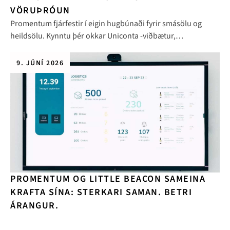
VÖRUÞRÓUN
Promentum fjárfestir í eigin hugbúnaði fyrir smásölu og
heildsölu. Kynntu þér okkar Uniconta -viðbætur,
samþættingar og alþjóðleg vöruþróun.
9. JÚNÍ 2026
PROMENTUM OG LITTLE BEACON SAMEINA
KRAFTA SÍNA: STERKARI SAMAN. BETRI
ÁRANGUR.