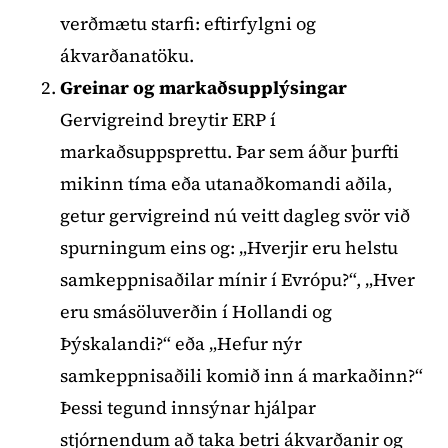
verðmætu starfi: eftirfylgni og
ákvarðanatöku.
Greinar og markaðsupplýsingar
Gervigreind breytir ERP í
markaðsuppsprettu. Þar sem áður þurfti
mikinn tíma eða utanaðkomandi aðila,
getur gervigreind nú veitt dagleg svör við
spurningum eins og: „Hverjir eru helstu
samkeppnisaðilar mínir í Evrópu?“, „Hver
eru smásöluverðin í Hollandi og
Þýskalandi?“ eða „Hefur nýr
samkeppnisaðili komið inn á markaðinn?“
Þessi tegund innsýnar hjálpar
stjórnendum að taka betri ákvarðanir og