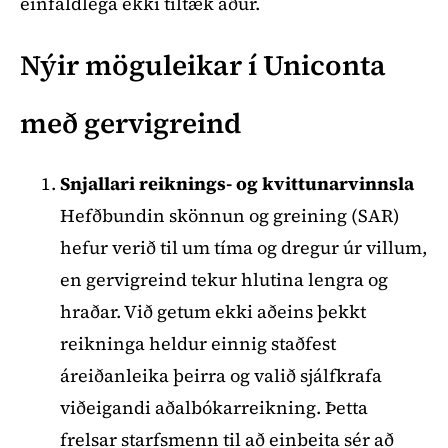
einfaldlega ekki tiltæk áður.
Nýir möguleikar í Uniconta
með gervigreind
Snjallari reiknings- og kvittunarvinnsla
Hefðbundin skönnun og greining (SAR)
hefur verið til um tíma og dregur úr villum,
en gervigreind tekur hlutina lengra og
hraðar. Við getum ekki aðeins þekkt
reikninga heldur einnig staðfest
áreiðanleika þeirra og valið sjálfkrafa
viðeigandi aðalbókarreikning. Þetta
frelsar starfsmenn til að einbeita sér að