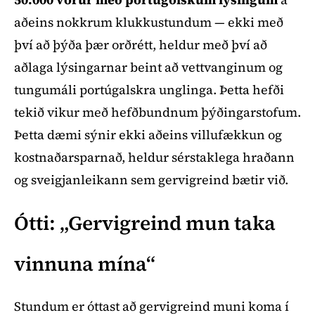
aðeins nokkrum klukkustundum — ekki með
því að þýða þær orðrétt, heldur með því að
aðlaga lýsingarnar beint að vettvanginum og
tungumáli portúgalskra unglinga. Þetta hefði
tekið vikur með hefðbundnum þýðingarstofum.
Þetta dæmi sýnir ekki aðeins villufækkun og
kostnaðarsparnað, heldur sérstaklega hraðann
og sveigjanleikann sem gervigreind bætir við.
Ótti: „Gervigreind mun taka
vinnuna mína“
Stundum er óttast að gervigreind muni koma í