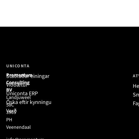
UNICONTA
Promentum
Staðlaðar einingar
AT
Consulting
Viðbætur
He
BV
Uniconta ERP
Sm
Landjuweel
Óska eftir kynningu
Fa
58C
Verð
3905
PH
Veenendaal