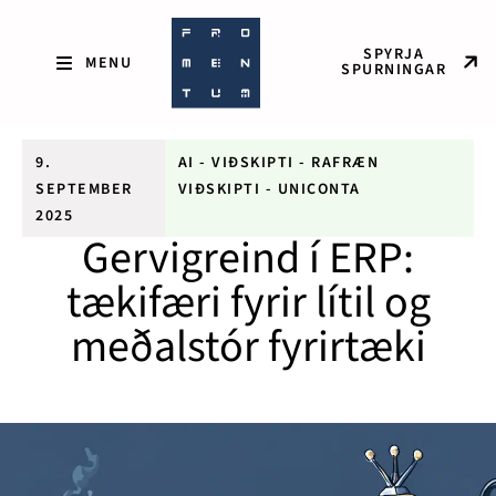
SPYRJA
SPURNINGAR
9.
AI
-
VIÐSKIPTI
-
RAFRÆN
SEPTEMBER
VIÐSKIPTI
-
UNICONTA
2025
Gervigreind í ERP:
tækifæri fyrir lítil og
meðalstór fyrirtæki