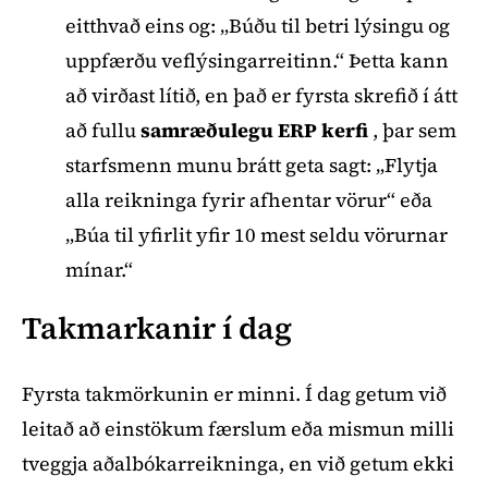
eitthvað eins og: „Búðu til betri lýsingu og
uppfærðu veflýsingarreitinn.“ Þetta kann
að virðast lítið, en það er fyrsta skrefið í átt
að fullu
samræðulegu ERP kerfi
, þar sem
starfsmenn munu brátt geta sagt: „Flytja
alla reikninga fyrir afhentar vörur“ eða
„Búa til yfirlit yfir 10 mest seldu vörurnar
mínar.“
Takmarkanir í dag
Fyrsta takmörkunin er minni. Í dag getum við
leitað að einstökum færslum eða mismun milli
tveggja aðalbókarreikninga, en við getum ekki