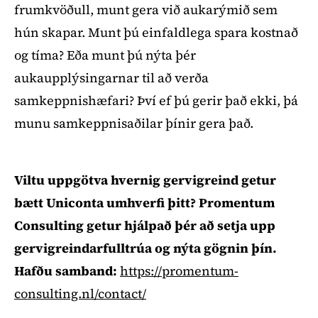
frumkvöðull, munt gera við aukarýmið sem
hún skapar. Munt þú einfaldlega spara kostnað
og tíma? Eða munt þú nýta þér
aukaupplýsingarnar til að verða
samkeppnishæfari? Því ef þú gerir það ekki, þá
munu samkeppnisaðilar þínir gera það.
Viltu uppgötva hvernig gervigreind getur
bætt Uniconta umhverfi þitt? Promentum
Consulting getur hjálpað þér að setja upp
gervigreindarfulltrúa og nýta gögnin þín.
Hafðu samband:
https://promentum-
consulting.nl/contact/