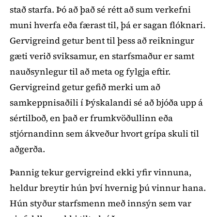
stað starfa. Þó að það sé rétt að sum verkefni
muni hverfa eða færast til, þá er sagan flóknari.
Gervigreind getur bent til þess að reikningur
gæti verið sviksamur, en starfsmaður er samt
nauðsynlegur til að meta og fylgja eftir.
Gervigreind getur gefið merki um að
samkeppnisaðili í Þýskalandi sé að bjóða upp á
sértilboð, en það er frumkvöðullinn eða
stjórnandinn sem ákveður hvort grípa skuli til
aðgerða.
Þannig tekur gervigreind ekki yfir vinnuna,
heldur breytir hún því hvernig þú vinnur hana.
Hún styður starfsmenn með innsýn sem var