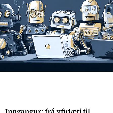
Inngangur: frá yfirlæti til