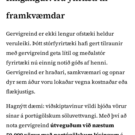
framkvæmdar
Gervigreind er ekki lengur ofstæki heldur
veruleiki. Þótt stórfyrirtæki hafi gert tilraunir
með gervigreind geta lítil og meðalstór
fyrirtæki nú einnig notið góðs af henni.
Gervigreind er hraðari, samkvæmari og opnar
dyr sem áður voru lokaðar vegna kostnaðar eða
flækjustigs.
Hagnýtt dæmi: viðskiptavinur vildi bjóða vörur
sínar á portúgölskum söluvettvangi. Með því að
nota gervigreind
útveguðum við næstum
50.000 vörur með portúgölskum lýsingum
á