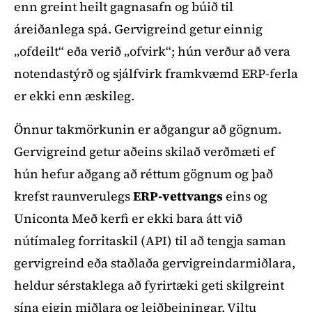
enn greint heilt gagnasafn og búið til
áreiðanlega spá. Gervigreind getur einnig
„ofdeilt“ eða verið „ofvirk“; hún verður að vera
notendastýrð og sjálfvirk framkvæmd ERP-ferla
er ekki enn æskileg.
Önnur takmörkunin er aðgangur að gögnum.
Gervigreind getur aðeins skilað verðmæti ef
hún hefur aðgang að réttum gögnum og það
krefst raunverulegs
ERP-vettvangs
eins og
Uniconta Með kerfi er ekki bara átt við
nútímaleg forritaskil (API) til að tengja saman
gervigreind eða staðlaða gervigreindarmiðlara,
heldur sérstaklega að fyrirtæki geti skilgreint
sína eigin miðlara og leiðbeiningar. Viltu