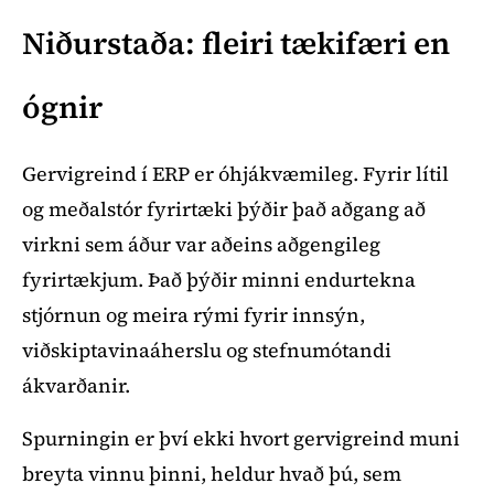
Niðurstaða: fleiri tækifæri en
ógnir
Gervigreind í ERP er óhjákvæmileg. Fyrir lítil
og meðalstór fyrirtæki þýðir það aðgang að
virkni sem áður var aðeins aðgengileg
fyrirtækjum. Það þýðir minni endurtekna
stjórnun og meira rými fyrir innsýn,
viðskiptavinaáherslu og stefnumótandi
ákvarðanir.
Spurningin er því ekki hvort gervigreind muni
breyta vinnu þinni, heldur hvað þú, sem