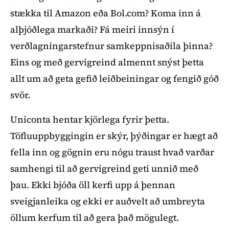
stækka til Amazon eða Bol.com? Koma inn á
alþjóðlega markaði? Fá meiri innsýn í
verðlagningarstefnur samkeppnisaðila þinna?
Eins og með gervigreind almennt snýst þetta
allt um að geta gefið leiðbeiningar og fengið góð
svör.
Uniconta hentar kjörlega fyrir þetta.
Töfluuppbyggingin er skýr, þýðingar er hægt að
fella inn og gögnin eru nógu traust hvað varðar
samhengi til að gervigreind geti unnið með
þau. Ekki bjóða öll kerfi upp á þennan
sveigjanleika og ekki er auðvelt að umbreyta
öllum kerfum til að gera það mögulegt.