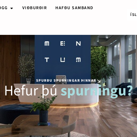
OGG
VIÐBURÐIR
HAFÐU SAMBAND
ÍS
SPURÐU SPURNINGAR ÞINNAR
Hefur þú
spurningu?