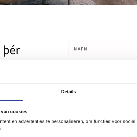
 þér
kostnaður, óaðfinnanlega samþætt
f ERP kerfinu Uniconta og
gri þjónustu og framleiðslu að
Details
 þig og teymið þitt og saman
 okkur sem heildarlausn fyrir
n, verkefnaáætlun eða reglufylgni.
 van cookies
ent en advertenties te personaliseren, om functies voor social
ag.
Uppgötvaðu hvernig við
.
lausnum sem virka.