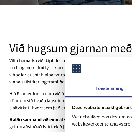
Við hugsum gjarnan með
Viltu hámarka viðskiptaferla þína? Minni handavinna, lægri 
kerfi og meiri tími fyrir kjarnastarfsemi þína? Reynsla okkar a
viðbótarlausnir hjálpa fyrirtækjum í heildsölu, smásölu, fagle
vinna skilvirkari og framtíðarvænni.
Toestemming
Hjá Promentum trúum við á persónulega nálgun. Við hlustum á
könnum við hvaða lausnir henta fyrirtækinu þínu. Hugsaðu um
sjálfvirkni - hvort sem það er birgðastjórnun, fjárhagsstjórnu
Deze website maakt gebruik
We gebruiken cookies om cont
Hafðu samband við einn af sérfræðingum okkar Uniconta í d
websiteverkeer te analyseren
getum aðstoðað fyrirtækið þitt með snjöllum, sveigjanlegum 