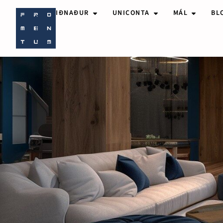
IÐNAÐUR
UNICONTA
MÁL
BL