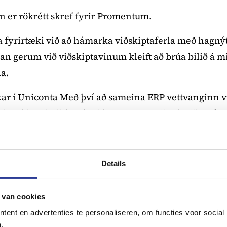
on er rökrétt skref fyrir Promentum.
 fyrirtæki við að hámarka viðskiptaferla með hagnýtr
 gerum við viðskiptavinum kleift að brúa bilið á mi
a.
r í Uniconta Með því að sameina ERP vettvanginn við
rirtækjum heildstæðari lausn sem styður bæði stef
Details
ir allt sem segja þarf:
Sterkari saman. Betri árangur.
 van cookies
ent en advertenties te personaliseren, om functies voor social
an grunn fyrir viðskiptakerfi (ERP), en Little Beaco
.