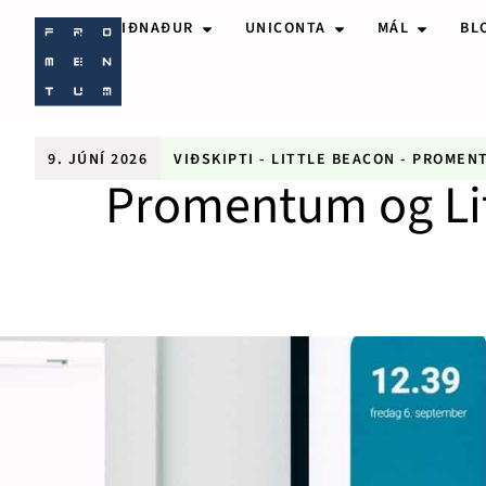
IÐNAÐUR
UNICONTA
MÁL
BL
9. JÚNÍ 2026
VIÐSKIPTI
-
LITTLE BEACON
-
PROMEN
Promentum og Litt