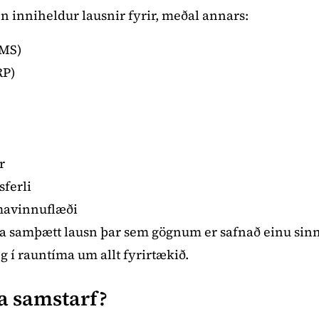
n inniheldur lausnir fyrir, meðal annars:
WMS)
RP)
r
sferli
mavinnuflæði
 samþætt lausn þar sem gögnum er safnað einu sinni, 
g í rauntíma um allt fyrirtækið.
a samstarf?