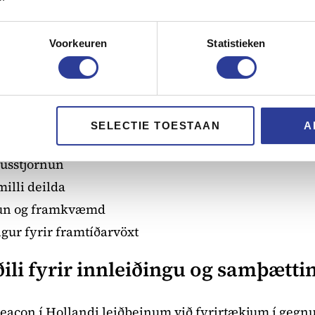
 starfsmenn beint við lykilferla í viðskiptum. Saman 
eiðni, bæta gagnagæði og fá rauntíma innsýn í rekst
Voorkeuren
Statistieken
eðal annars:
ni og tvíteknar færslur
gum viðskiptaupplýsingum í rauntíma
SELECTIE TOESTAAN
A
æmni
hússtjórnun
milli deilda
lun og framkvæmd
gur fyrir framtíðarvöxt
ili fyrir innleiðingu og samþætti
Beacon í Hollandi leiðbeinum við fyrirtækjum í gegnum