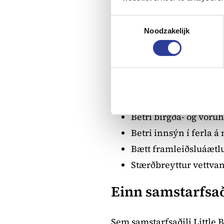
rekstrarlausnir sem tengja
fyrirtækjum að auka framl
Toestemmingsselectie
Noodzakelijk
Stofnanir njóta góðs af, m
Færri handvirk verkef
Aðgangur að mikilvæ
Meiri rekstrarhagkv
Betri birgða- og vöru
Betri innsýn í ferla á 
Bætt framleiðsluáæt
Stærðbreyttur vettvan
Einn samstarfsað
Sem samstarfsaðili Little 