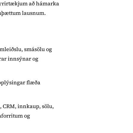
 fyrirtækjum að hámarka
samþættum lausnum.
amleiðslu, smásölu og
ðrar innsýnar og
pplýsingar flæða
, CRM, innkaup, sölu,
aforritum og