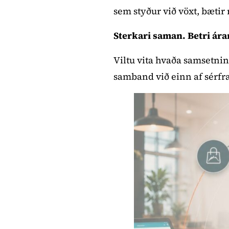
sem styður við vöxt, bætir 
Sterkari saman. Betri ára
Viltu vita hvaða samsetning
samband við einn af sérf