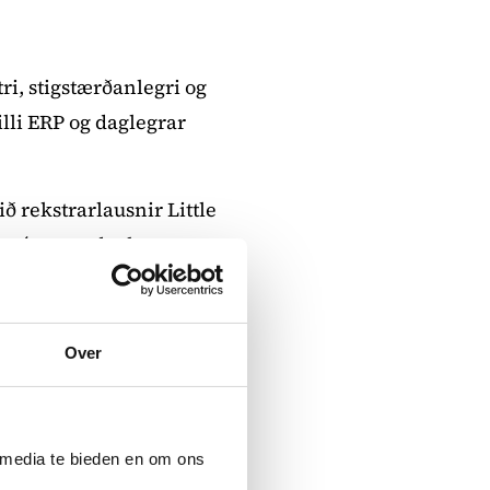
i, stigstærðanlegri og
lli ERP og daglegrar
 rekstrarlausnir Little
numótun og daglegan
Over
 media te bieden en om ons
n býður upp á farsíma- og