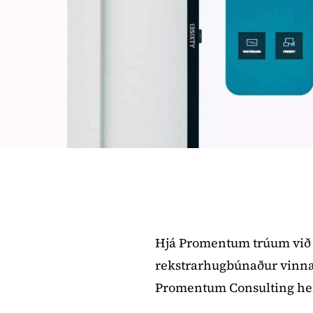
Hjá Promentum trúum við þv
rekstrarhugbúnaður vinna s
Promentum Consulting hefu