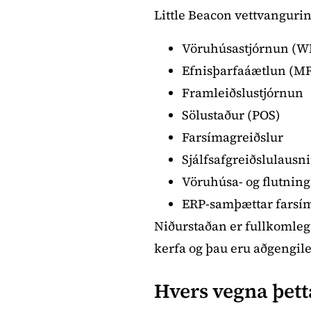
Little Beacon vettvangurin
Vöruhúsastjórnun (
Efnisþarfaáætlun (M
Framleiðslustjórnun
Sölustaður (POS)
Farsímagreiðslur
Sjálfsafgreiðslulausni
Vöruhúsa- og flutning
ERP-samþættar farsí
Niðurstaðan er fullkomlega
kerfa og þau eru aðgengile
Hvers vegna þett