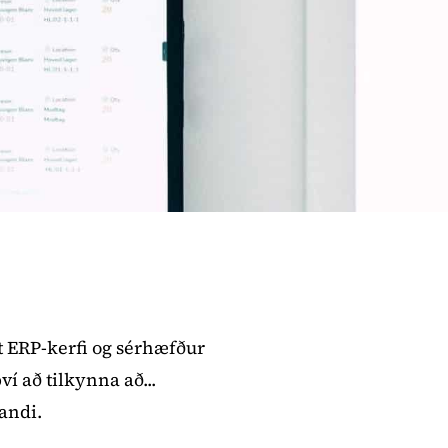
t ERP-kerfi og sérhæfður
í að tilkynna að...
andi.