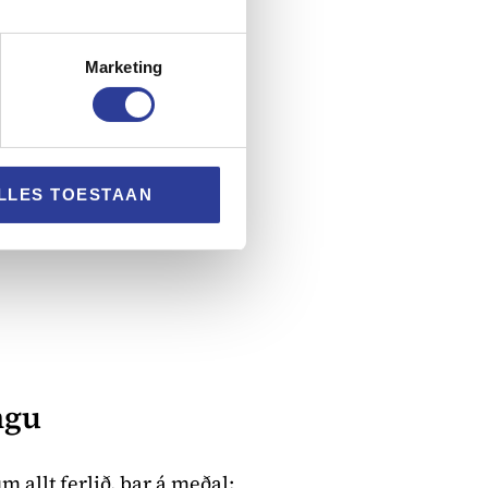
hjálpa báðir kerfin
ur sinn.
Marketing
LLES TOESTAAN
ngu
 allt ferlið, þar á meðal: