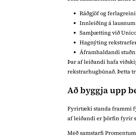
Ráðgjöf og ferlagrein
Innleiðing á lausnum 
Samþætting við Unic
Hagnýting rekstrarfe
Áframhaldandi stuðni
Þar af leiðandi hafa viðski
rekstrarhugbúnað. Þetta tr
Að byggja upp b
Fyrirtæki standa frammi fy
af leiðandi er þörfin fyrir
Með samstarfi Promentum 