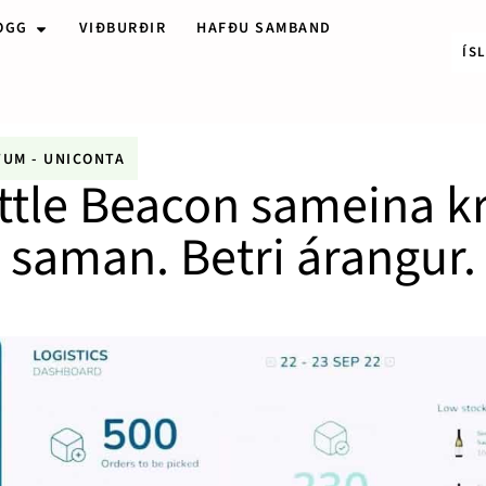
OGG
VIÐBURÐIR
HAFÐU SAMBAND
ÍS
TUM
-
UNICONTA
le Beacon sameina kra
saman. Betri árangur.