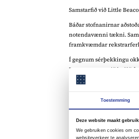
Samstarfið við Little Beac
Báðar stofnanirnar aðstoða
notendavænni tækni. Saman
framkvæmdar rekstrarferl
Í gegnum sérþekkingu okka
Beacon getum við boðið fy
rekstur.
Sterkari saman
Toestemming
Slagorð þessa samstarfs seg
Deze website maakt gebruik
We gebruiken cookies om cont
Uniconta býður upp á öflug
websiteverkeer te analyseren