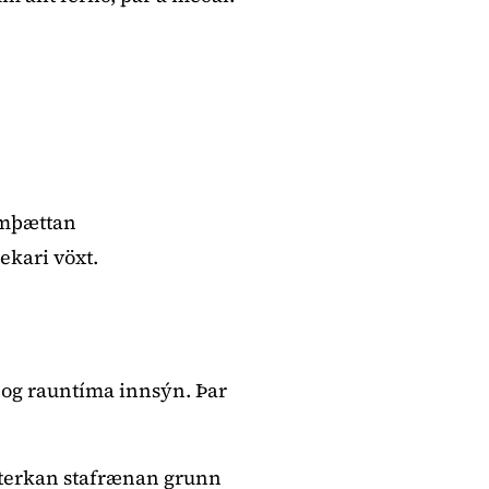
samþættan
ekari vöxt.
a og rauntíma innsýn. Þar
sterkan stafrænan grunn