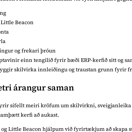
ing
Little Beacon
onta
rla
ngur og frekari þróun
ptavinir einn tengilið fyrir bæði ERP-kerfið sitt og 
yggir skilvirka innleiðingu og traustan grunn fyrir fr
etri árangur saman
rir sífellt meiri kröfum um skilvirkni, sveigjanleik
 samþætt kerfi að aukast.
og Little Beacon hjálpum við fyrirtækjum að skapa 