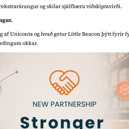
rekstrarárangur og skilar sjálfbæru viðskiptavirði.
ngur.
 af Uniconta og hvað getur Little Beacon þýtt fyrir f
ræðingum okkar.