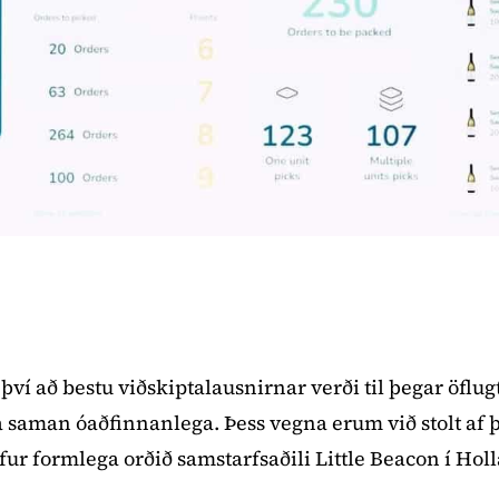
í að bestu viðskiptalausnirnar verði til þegar öflug
aman óaðfinnanlega. Þess vegna erum við stolt af þv
r formlega orðið samstarfsaðili Little Beacon í Holl