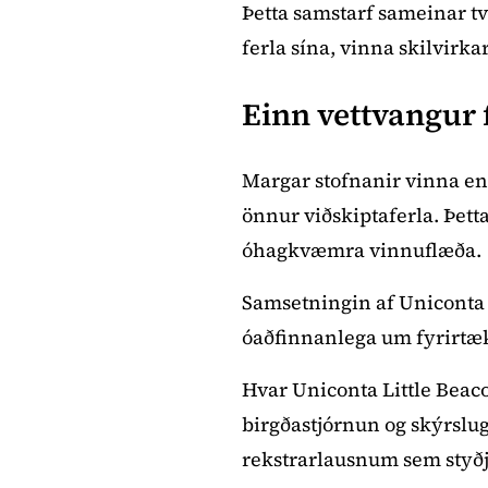
Þetta samstarf sameinar t
ferla sína, vinna skilvir
Einn vettvangur 
Margar stofnanir vinna enn
önnur viðskiptaferla. Þett
óhagkvæmra vinnuflæða.
Samsetningin af Uniconta 
óaðfinnanlega um fyrirtæk
Hvar Uniconta Little Beac
birgðastjórnun og skýrslu
rekstrarlausnum sem styðja