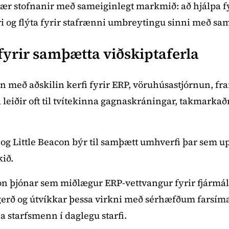
vær stofnanir með sameiginlegt markmið: að hjálpa
kari og flýta fyrir stafrænni umbreytingu sinni með 
fyrir samþætta viðskiptaferla
 með aðskilin kerfi fyrir ERP, vöruhúsastjórnun, fr
a leiðir oft til tvítekinna gagnaskráningar, takmarka
og Little Beacon býr til samþætt umhverfi þar sem u
ið.
on þjónar sem miðlægur ERP-vettvangur fyrir fjármál
gerð og útvíkkar þessa virkni með sérhæfðum farsím
 starfsmenn í daglegu starfi.