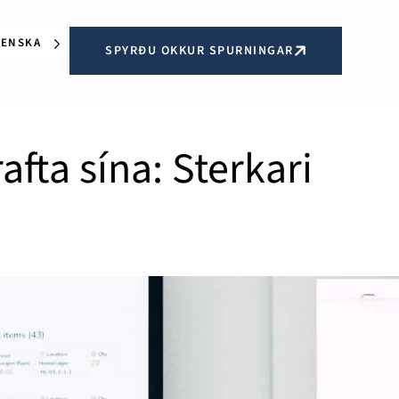
LENSKA
SPYRÐU OKKUR SPURNINGAR
fta sína: Sterkari