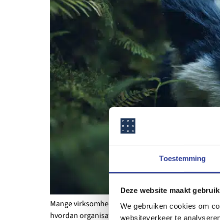
Toestemming
Deze website maakt gebruik
Mange virksomheder tror, at ERP kun findes som stan
We gebruiken cookies om cont
hvordan organisationer trin for trin kan udvide de
websiteverkeer te analyseren