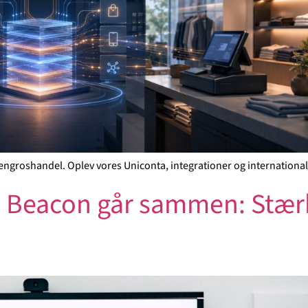
g engroshandel. Oplev vores Uniconta, integrationer og internation
e Beacon går sammen: Stæ