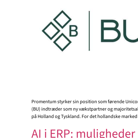
Promentum styrker sin position som førende Unicon
(BU) indtræder som ny vækstpartner og majoritetsakt
på Holland og Tyskland. For det hollandske marked b
AI i ERP: muligheder