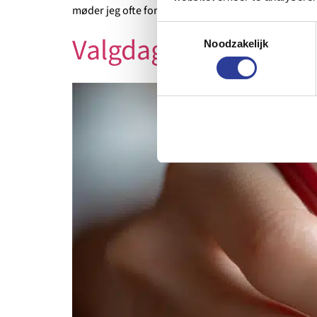
møder jeg ofte forskellige typer organisationer […]
Toestemmingsselectie
Valgdag og valg af s
Noodzakelijk