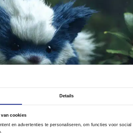
Details
 van cookies
dardløsning eller skræddersyet løsning. I virkeligheden er der en h
ent en advertenties te personaliseren, om functies voor social
res ERP — uden straks at skulle udvikle en skræddersyet løsning. N
.