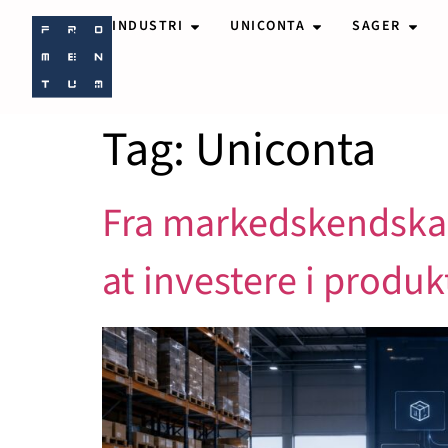
INDUSTRI
UNICONTA
SAGER
Tag:
Uniconta
Fra markedskendskab
at investere i produ