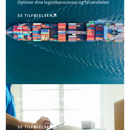
Optimer dine logistikprocesser og forsendelser
SE TILFØJELSEN
ORDREPLUKKELISTE (OVL)
Effektiv ordreplukning med automatisk
genererede lister (integreret med WMS eller ej)
SE TILFØJELSEN