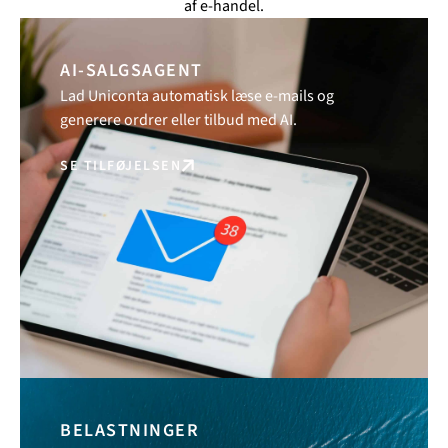
af e-handel.
AI-SALGSAGENT
Lad Uniconta automatisk læse e-mails og
generere ordrer eller tilbud med AI.
SE TILFØJELSEN
BELASTNINGER