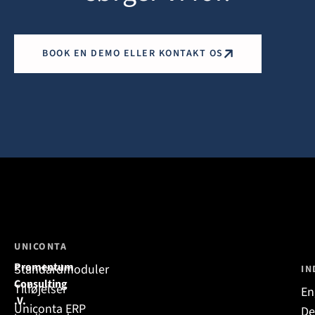
BOOK EN DEMO ELLER KONTAKT OS
UNICONTA
Promentum
Standardmoduler
IN
Consulting
Tilføjelser
En
.V.
Uniconta ERP
De