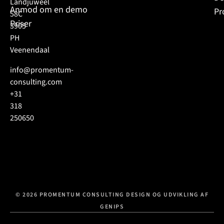
Landjuweel
Anmod om en demo
Pr
58C
Priser
3905
PH
Veenendaal
info@promentum-
consulting.com
+31
318
250650
© 2026 PROMENTUM CONSULTING DESIGN OG UDVIKLING AF
GENIPS