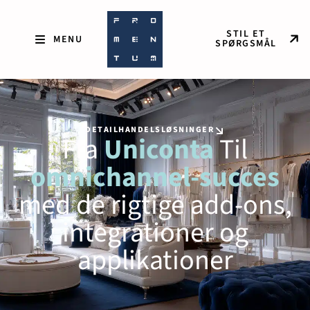
STIL ET
SPØRGSMÅL
DETAILHANDELSLØSNINGER
Fra
Uniconta
Til
omnichannel-succes
med de rigtige add-ons,
integrationer og
applikationer