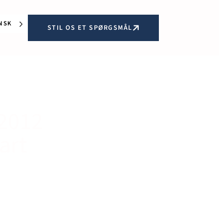
NSK
STIL OS ET SPØRGSMÅL
X2012
art