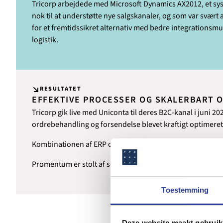
Tricorp arbejdede med Microsoft Dynamics AX2012, et syst
nok til at understøtte nye salgskanaler, og som var svært 
for et fremtidssikret alternativ med bedre integrationsmul
logistik.
RESULTATET
EFFEKTIVE PROCESSER OG SKALERBART 
Tricorp gik live med Uniconta til deres B2C-kanal i juni 2
ordrebehandling og forsendelse blevet kraftigt optimeret
Kombinationen af ERP og WMS udgør nu rygraden i Tricorp
Promentum er stolt af sit bidrag til denne digitale trans
Toestemming
Deze website maakt gebruik