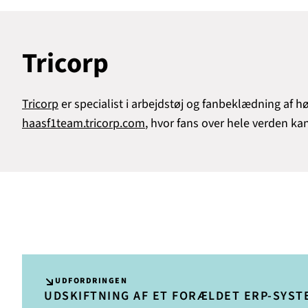
Tricorp
Tricorp
er specialist i arbejdstøj og fanbeklædning af h
haasf1team.tricorp.com
, hvor fans over hele verden ka
UDFORDRINGEN
UDSKIFTNING AF ET FORÆLDET ERP-SYST