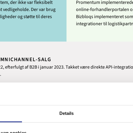
em, der ikke var fleksibelt
Promentum implementerede Un
at vedligeholde. Der var brug
online-forhandlerportalen og
igheder og støtte til deres
Bizbloqs implementeret so
integrationer til logistikpart
OMNICHANNEL-SALG
022, efterfulgt af B2B i januar 2023. Takket være direkte API-integra
.
s omnichannel-strategi - velegnet til både engros- og internationa
formation og ser frem til yderligere samarbejde om at styrke Tricorp
Details
 van cookies