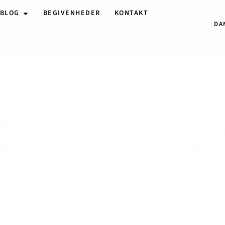
BLOG
BEGIVENHEDER
KONTAKT
DA
KUNDECASE
Microsoft Dynamics A
l et moderne og skalerb
ERP-landskab