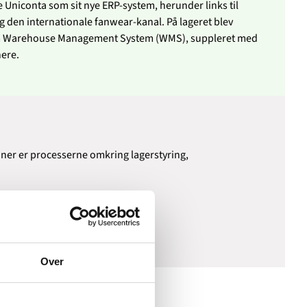
iconta som sit nye ERP-system, herunder links til
 den internationale fanwear-kanal. På lageret blev
m Warehouse Management System (WMS), suppleret med
nere.
tioner er processerne omkring lagerstyring,
le forbrugerforsendelser.
s markedsposition.
Over