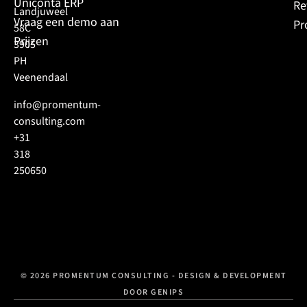
Uniconta ERP
Re
Landjuweel
Vraag een demo aan
Pr
58C
Prijzen
3905
PH
Veenendaal
info@promentum-
consulting.com
+31
318
250650
© 2026 PROMENTUM CONSULTING - DESIGN & DEVELOPMENT
DOOR GENIPS