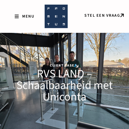
STEL EEN VRAAG
CLIENT CASE
RVS LAND –
Schaalbaarheid met
Uniconta