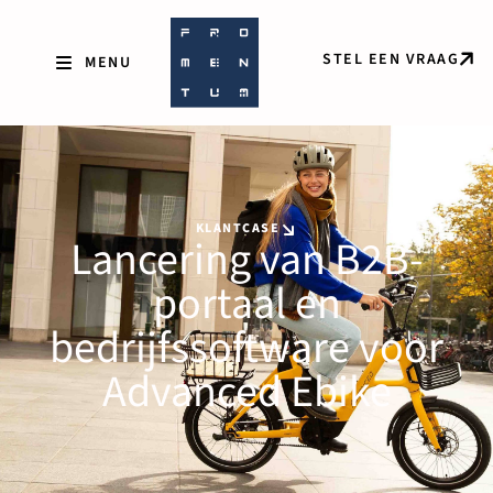
STEL EEN VRAAG
KLANTCASE
Lancering van B2B-
portaal en
bedrijfssoftware voor
Advanced Ebike