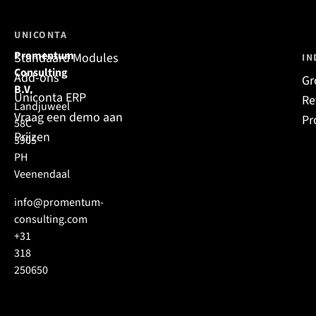
UNICONTA
Promentum
Standaard Modules
IN
Consulting
Add-ons
Gr
B.V.
Uniconta ERP
Re
Landjuweel
Vraag een demo aan
Pr
58C
Prijzen
3905
PH
Veenendaal
info@promentum-
consulting.com
+31
318
250650