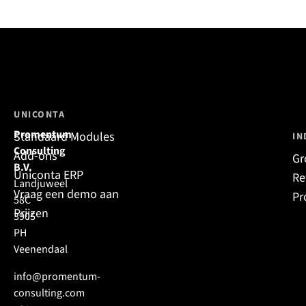
UNICONTA
Promentum
Standaard Modules
IN
Consulting
Add-ons
Gr
B.V.
Uniconta ERP
Re
Landjuweel
Vraag een demo aan
Pr
58C
Prijzen
3905
PH
Veenendaal
info@promentum-
consulting.com