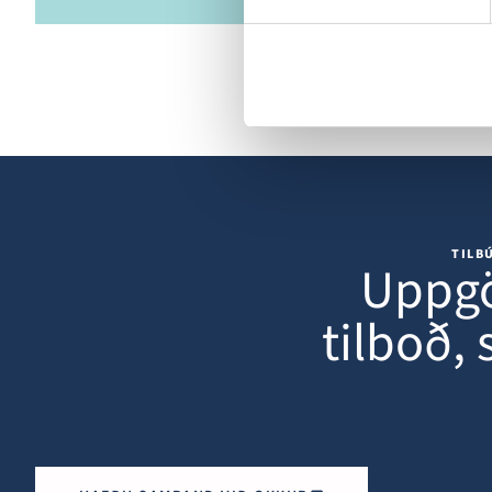
TILB
Uppgö
tilboð,