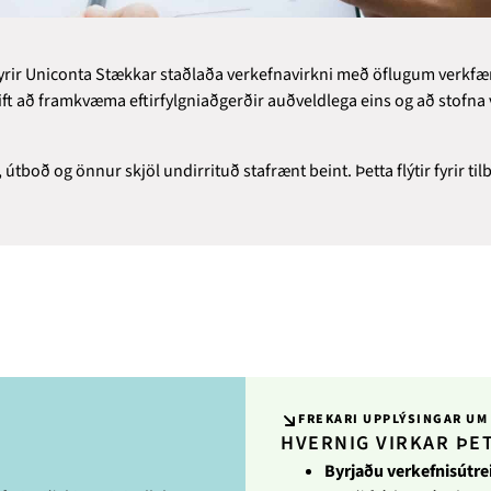
rir Uniconta Stækkar staðlaða verkefnavirkni með öflugum verkfær
 að framkvæma eftirfylgniaðgerðir auðveldlega eins og að stofna ve
ð, útboð og önnur skjöl undirrituð stafrænt beint. Þetta flýtir fyrir t
FREKARI UPPLÝSINGAR UM
HVERNIG VIRKAR ÞE
Byrjaðu verkefnisútre