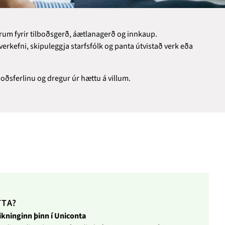
um fyrir tilboðsgerð, áætlanagerð og innkaup.
rkefni, skipuleggja starfsfólk og panta útvistað verk eða
ilboðsferlinu og dregur úr hættu á villum.
TTA?
ikninginn þinn í Uniconta