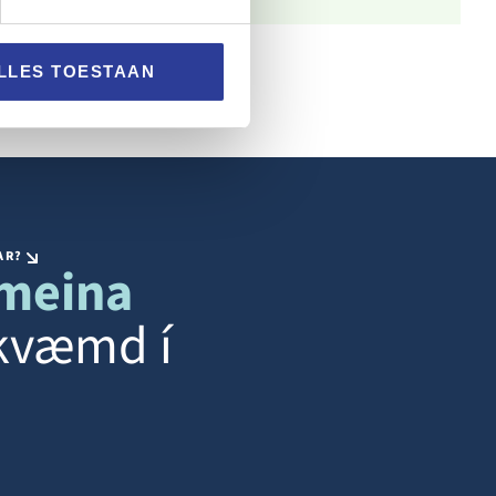
LLES TOESTAAN
AR?
meina
mkvæmd í