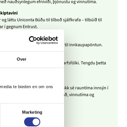
með nauðsynlegum efniviði, þjónustu og vinnutíma.
skiptavini
og láttu Uniconta Búðu til tilboð sjálfkrafa – tilbúið til
ar í gegnum Entrust.
nir
t að kaupa eða útvista, býrðu strax til innkaupapöntun.
 úthluta verkefnum
Over
ni, áætlaðu fresta og úthlutaðu starfsfólki. Tengdu þetta
kostnað og tekjur.
ð og framvindu
 media te bieden en om ons
 stendur hefur þú stjórn á öllu þökk sé rauntíma innsýn í
nborið við raunverulegan kostnað, vinnutíma og
Marketing