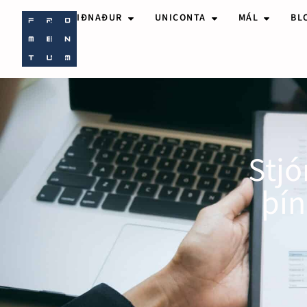
IÐNAÐUR
UNICONTA
MÁL
BL
Stj
þín