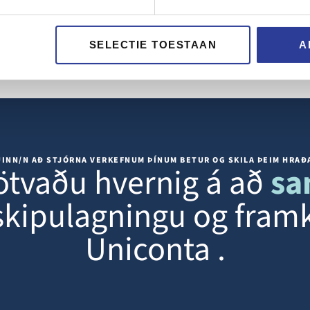
SELECTIE TOESTAAN
A
ÚINN/N AÐ STJÓRNA VERKEFNUM ÞÍNUM BETUR OG SKILA ÞEIM HRAÐ
tvaðu hvernig á að
sa
 skipulagningu og fra
Uniconta .