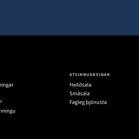
ATVINNUGREINAR
ningar
Heildsala
Smásala
P
Fagleg þjónusta
ynningu