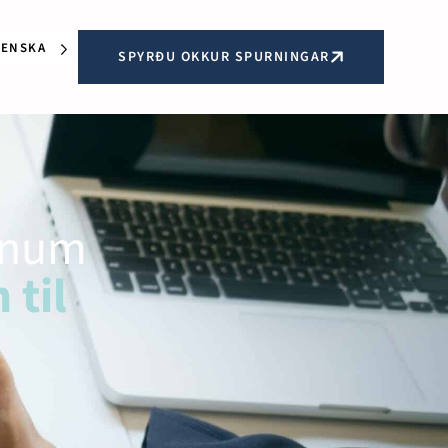
LENSKA
SPYRÐU OKKUR SPURNINGAR
fnum
 til