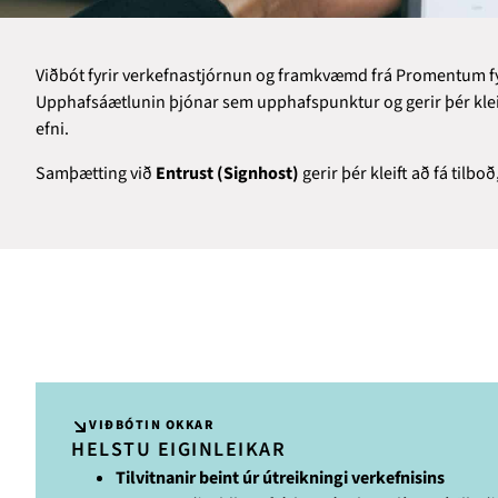
Viðbót fyrir verkefnastjórnun og framkvæmd frá Promentum fy
Upphafsáætlunin þjónar sem upphafspunktur og gerir þér kleift
efni.
Samþætting við
Entrust (Signhost)
gerir þér kleift að fá tilbo
VIÐBÓTIN OKKAR
HELSTU EIGINLEIKAR
Tilvitnanir beint úr útreikningi verkefnisins