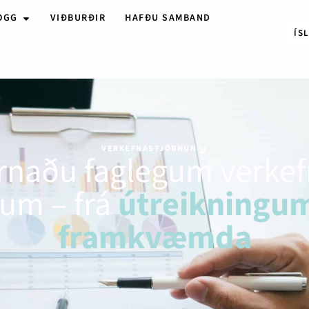
OGG
VIÐBURÐIR
HAFÐU SAMBAND
ÍS
VERKEFNASTJÓRNUN
órnaðu faglegum verke
um – frá
útreikningum
framkvæmda