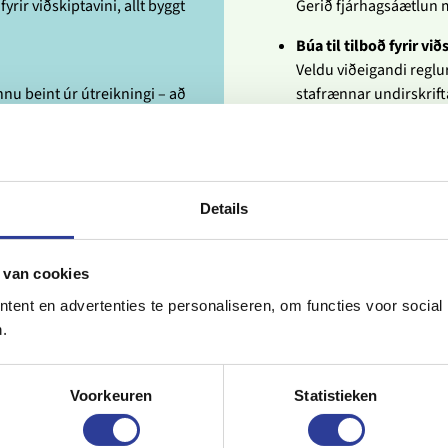
rir viðskiptavini, allt byggt
Gerið fjárhagsáætlun 
Búa til tilboð fyrir við
Veldu viðeigandi reglur 
nnu beint úr útreikningi – að
stafrænnar undirskrift
Stofna innkaupapanta
Fyrir hluti sem þú þarf
resta, úthlutaðu
Skipuleggja vinnu og
aðu gjaldskrám – allt tengt
Details
Breyttu reglum í verkef
beint við væntanlegan 
 van cookies
Fylgjast með framleg
nkaup og tímaskráningu
ent en advertenties te personaliseren, om functies voor social
Meðan á innleiðingunni
rkefnisins.
.
áætlaðan kostnað sama
framvindu.
læðið sem byggir á einni
Voorkeuren
Statistieken
inna hraðar og samræmdari.