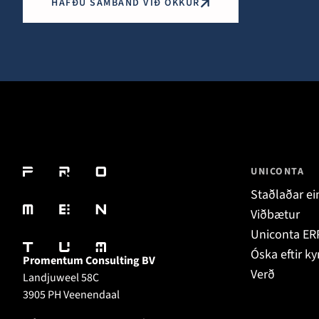
HAFÐU SAMBAND VIÐ OKKUR
UNICONTA
Staðlaðar ei
Viðbætur
Uniconta ER
Óska eftir k
Promentum Consulting BV
Verð
Landjuweel 58C
3905 PH Veenendaal