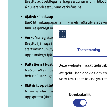
Breyttu auðveldlega fjárhagsáætlunarlínum í tilboð fy
á núverandi áætlunum verkefnisins.
Sjálfvirk innkaup
Búið til innkaupapantanir fyrir efni eða útvistaða vi
fullu rekjanlegt innan verkefnisins.
Verkefna- og starfsmannaáætlun
Breyttu fjárhagsáætlunarlínum í verkefni. Áætlaðu f
starfsmönnum, fylgstu með vinnustundum og stjórn
Toestemming
upprunalegri fjárhagsáætlun.
Full stjórn á kostnaði og framvindu
Deze website maakt gebruik
Með því að samþætta útreikninga, áætlanagerð, in
We gebruiken cookies om cont
hefur þú stöðuga innsýn í framlegð og framvindu ve
websiteverkeer te analyseren
Skilvirkt og villulaust ferli
Toestemmingsselectie
Minni handavinna þýðir minni líkur á villum. Vinnuf
Noodzakelijk
uppsprettu (útreikningurinn) gerir þér kleift að v