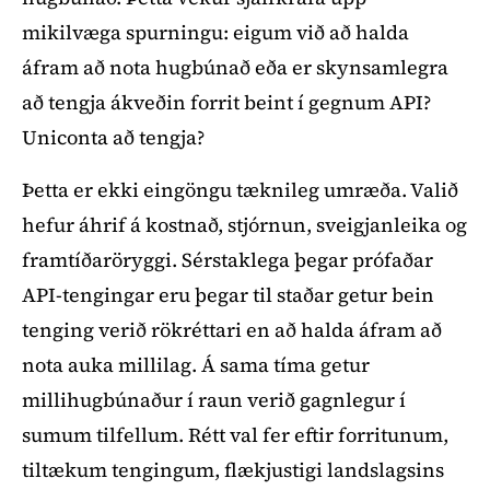
mikilvæga spurningu: eigum við að halda
áfram að nota hugbúnað eða er skynsamlegra
að tengja ákveðin forrit beint í gegnum API?
Uniconta að tengja?
Þetta er ekki eingöngu tæknileg umræða. Valið
hefur áhrif á kostnað, stjórnun, sveigjanleika og
framtíðaröryggi. Sérstaklega þegar prófaðar
API-tengingar eru þegar til staðar getur bein
tenging verið rökréttari en að halda áfram að
nota auka millilag. Á sama tíma getur
millihugbúnaður í raun verið gagnlegur í
sumum tilfellum. Rétt val fer eftir forritunum,
tiltækum tengingum, flækjustigi landslagsins