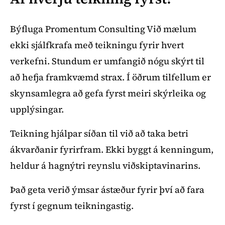
Býfluga Promentum Consulting Við mælum
ekki sjálfkrafa með teikningu fyrir hvert
verkefni. Stundum er umfangið nógu skýrt til
að hefja framkvæmd strax. Í öðrum tilfellum er
skynsamlegra að gefa fyrst meiri skýrleika og
upplýsingar.
Teikning hjálpar síðan til við að taka betri
ákvarðanir fyrirfram. Ekki byggt á kenningum,
heldur á hagnýtri reynslu viðskiptavinarins.
Það geta verið ýmsar ástæður fyrir því að fara
fyrst í gegnum teikningastig.