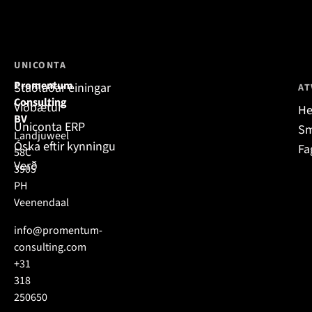
UNICONTA
Promentum
Staðlaðar einingar
AT
Consulting
Viðbætur
He
BV
Uniconta ERP
Sm
Landjuweel
Óska eftir kynningu
Fa
58C
Verð
3905
PH
Veenendaal
info@promentum-
consulting.com
+31
318
250650