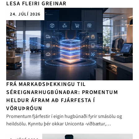
LESA FLEIRI GREINAR
24. JÚLÍ 2026
FRÁ MARKAÐSÞEKKINGU TIL
SÉREIGNARHUGBÚNAÐAR: PROMENTUM
HELDUR ÁFRAM AÐ FJÁRFESTA Í
VÖRUÞRÓUN
Promentum fjárfestir í eigin hugbúnaði fyrir smásölu og
heildsölu. Kynntu þér okkar Uniconta -viðbætur,
samþættingar og alþjóðleg vöruþróun.