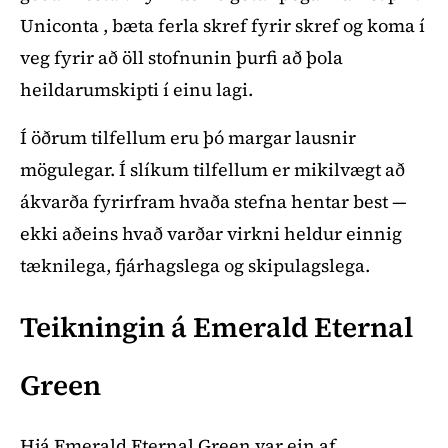
Uniconta , bæta ferla skref fyrir skref og koma í
veg fyrir að öll stofnunin þurfi að þola
heildarumskipti í einu lagi.
Í öðrum tilfellum eru þó margar lausnir
mögulegar. Í slíkum tilfellum er mikilvægt að
ákvarða fyrirfram hvaða stefna hentar best —
ekki aðeins hvað varðar virkni heldur einnig
tæknilega, fjárhagslega og skipulagslega.
Teikningin á Emerald Eternal
Green
Hjá Emerald Eternal Green var ein af