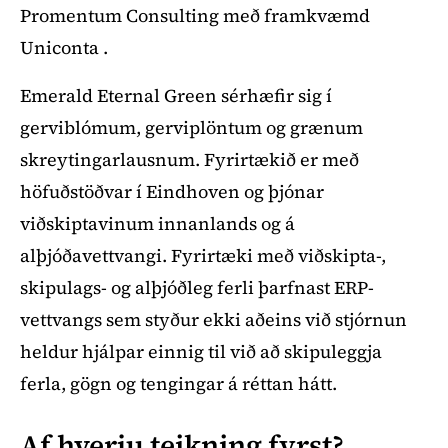
Promentum Consulting með framkvæmd
Uniconta .
Emerald Eternal Green sérhæfir sig í
gerviblómum, gerviplöntum og grænum
skreytingarlausnum. Fyrirtækið er með
höfuðstöðvar í Eindhoven og þjónar
viðskiptavinum innanlands og á
alþjóðavettvangi. Fyrirtæki með viðskipta-,
skipulags- og alþjóðleg ferli þarfnast ERP-
vettvangs sem styður ekki aðeins við stjórnun
heldur hjálpar einnig til við að skipuleggja
ferla, gögn og tengingar á réttan hátt.
Af hverju teikning fyrst?