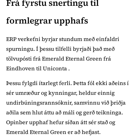
Frá fyrstu snertingu til
formlegrar upphafs
ERP verkefni byrjar stundum með einfaldri
spurningu. Í þessu tilfelli byrjaði það með
tölvupósti frá Emerald Eternal Green frá
Eindhoven til Uniconta .
Þessu fylgdi ítarlegt ferli. Þetta fól ekki aðeins í
sér umræður og kynningar, heldur einnig
undirbúningsrannsóknir, samvinnu við þriðja
aðila sem hlut áttu að máli og gerð teikninga.
Opinber upphaf hefur síðan átt sér stað og
Emerald Eternal Green er að hefjast.