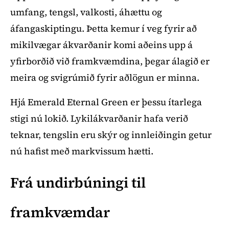
umfang, tengsl, valkosti, áhættu og
áfangaskiptingu. Þetta kemur í veg fyrir að
mikilvægar ákvarðanir komi aðeins upp á
yfirborðið við framkvæmdina, þegar álagið er
meira og svigrúmið fyrir aðlögun er minna.
Hjá Emerald Eternal Green er þessu ítarlega
stigi nú lokið. Lykilákvarðanir hafa verið
teknar, tengslin eru skýr og innleiðingin getur
nú hafist með markvissum hætti.
Frá undirbúningi til
framkvæmdar