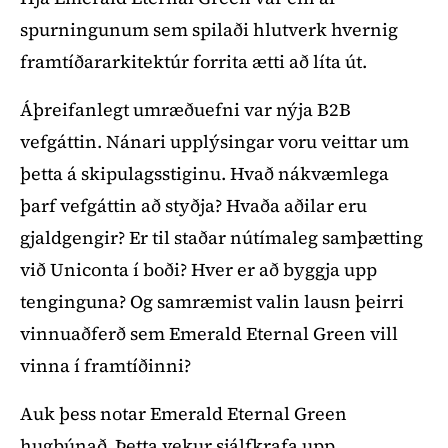
spurningunum sem spilaði hlutverk hvernig
framtíðararkitektúr forrita ætti að líta út.
Áþreifanlegt umræðuefni var nýja B2B
vefgáttin. Nánari upplýsingar voru veittar um
þetta á skipulagsstiginu. Hvað nákvæmlega
þarf vefgáttin að styðja? Hvaða aðilar eru
gjaldgengir? Er til staðar nútímaleg samþætting
við Uniconta í boði? Hver er að byggja upp
tenginguna? Og samræmist valin lausn þeirri
vinnuaðferð sem Emerald Eternal Green vill
vinna í framtíðinni?
Auk þess notar Emerald Eternal Green
hugbúnað. Þetta vekur sjálfkrafa upp