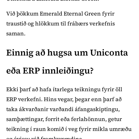
Við þökkum Emerald Eternal Green fyrir
traustið og hlökkum til frábærs verkefnis
saman.
Einnig að hugsa um Uniconta
eða ERP innleiðingu?
Ekki þarf að hafa ítarlega teikningu fyrir öll
ERP verkefni. Hins vegar, þegar enn þarf að
taka ákvarðanir varðandi áfangaskiptingu,
samþættingar, forrit eða ferlahönnun, getur
teikning í raun komið í veg fyrir mikla umræðu
og óvissu við framkvæmdina.