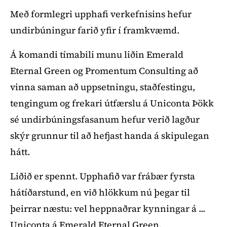
Með formlegri upphafi verkefnisins hefur
undirbúningur farið yfir í framkvæmd.
Á komandi tímabili munu liðin Emerald
Eternal Green og Promentum Consulting að
vinna saman að uppsetningu, staðfestingu,
tengingum og frekari útfærslu á Uniconta Þökk
sé undirbúningsfasanum hefur verið lagður
skýr grunnur til að hefjast handa á skipulegan
hátt.
Liðið er spennt. Upphafið var frábær fyrsta
hátíðarstund, en við hlökkum nú þegar til
þeirrar næstu: vel heppnaðrar kynningar á ...
Uniconta á Emerald Eternal Green.