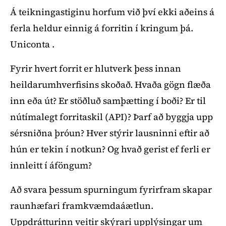
Á teikningastiginu horfum við því ekki aðeins á
ferla heldur einnig á forritin í kringum þá.
Uniconta .
Fyrir hvert forrit er hlutverk þess innan
heildarumhverfisins skoðað. Hvaða gögn flæða
inn eða út? Er stöðluð samþætting í boði? Er til
nútímalegt forritaskil (API)? Þarf að byggja upp
sérsniðna þróun? Hver stýrir lausninni eftir að
hún er tekin í notkun? Og hvað gerist ef ferli er
innleitt í áföngum?
Að svara þessum spurningum fyrirfram skapar
raunhæfari framkvæmdaáætlun.
Uppdrátturinn veitir skýrari upplýsingar um