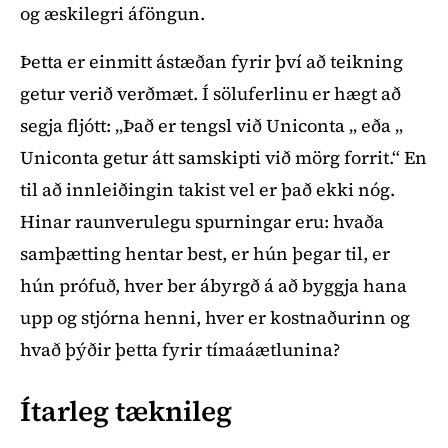
og æskilegri áföngun.
Þetta er einmitt ástæðan fyrir því að teikning
getur verið verðmæt. Í söluferlinu er hægt að
segja fljótt: „Það er tengsl við Uniconta „ eða „
Uniconta getur átt samskipti við mörg forrit.“ En
til að innleiðingin takist vel er það ekki nóg.
Hinar raunverulegu spurningar eru: hvaða
samþætting hentar best, er hún þegar til, er
hún prófuð, hver ber ábyrgð á að byggja hana
upp og stjórna henni, hver er kostnaðurinn og
hvað þýðir þetta fyrir tímaáætlunina?
Ítarleg tæknileg