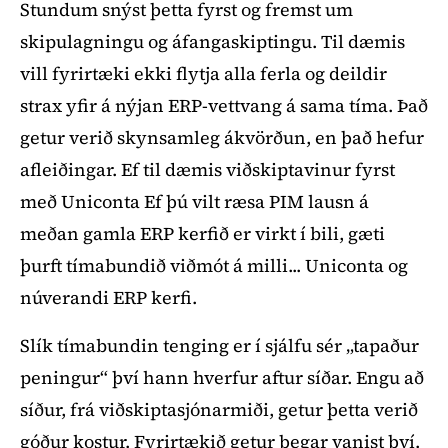
Stundum snýst þetta fyrst og fremst um
skipulagningu og áfangaskiptingu. Til dæmis
vill fyrirtæki ekki flytja alla ferla og deildir
strax yfir á nýjan ERP-vettvang á sama tíma. Það
getur verið skynsamleg ákvörðun, en það hefur
afleiðingar. Ef til dæmis viðskiptavinur fyrst
með Uniconta Ef þú vilt ræsa PIM lausn á
meðan gamla ERP kerfið er virkt í bili, gæti
þurft tímabundið viðmót á milli... Uniconta og
núverandi ERP kerfi.
Slík tímabundin tenging er í sjálfu sér „tapaður
peningur“ því hann hverfur aftur síðar. Engu að
síður, frá viðskiptasjónarmiði, getur þetta verið
góður kostur. Fyrirtækið getur þegar vanist því.