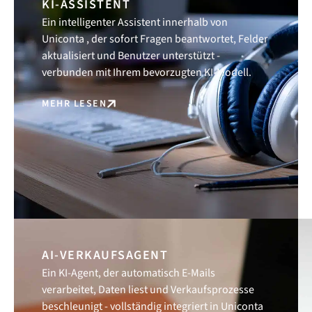
KI-ASSISTENT
Ein intelligenter Assistent innerhalb von
Uniconta , der sofort Fragen beantwortet, Felder
aktualisiert und Benutzer unterstützt -
verbunden mit Ihrem bevorzugten KI-Modell.
MEHR LESEN
AI-VERKAUFSAGENT
Ein KI-Agent, der automatisch E-Mails
verarbeitet, Daten liest und Verkaufsprozesse
beschleunigt - vollständig integriert in Uniconta