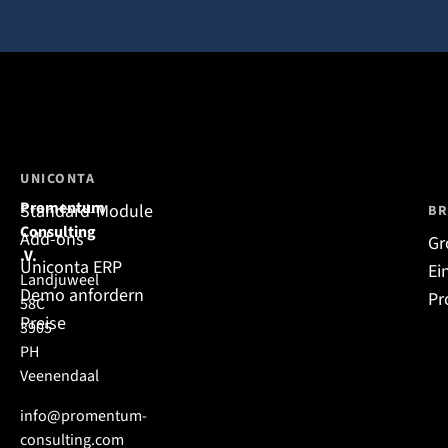
UNICONTA
Promentum
Standard-Module
BR
Consulting
Add-ons
Gr
.V.
Uniconta ERP
Ei
Landjuweel
Demo anfordern
Pr
58C
Preise
3905
PH
Veenendaal
info@promentum-
consulting.com