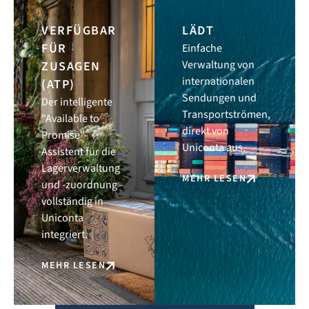
VERFÜGBAR
LÄDT
FÜR
Einfache
Verwaltung von
ZUSAGEN
internationalen
(ATP)
Sendungen und
Der intelligente
Transportströmen,
"Available to
direkt von
Promise"-
Uniconta aus.
Assistent für die
Lagerverwaltung
MEHR LESEN
und -zuordnung -
vollständig in
Uniconta
integriert.
MEHR LESEN